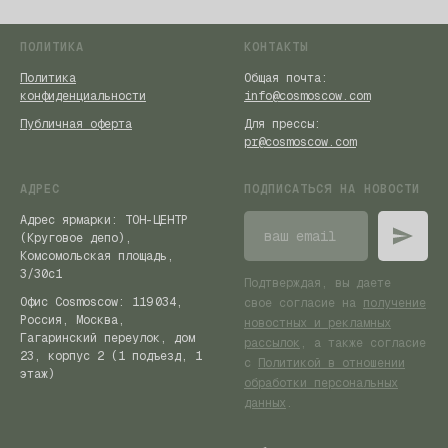
ПОЛИТИКА
КОНТАКТЫ
Политика
Общая почта:
конфиденциальности
info@cosmoscow.com
Публичная оферта
Для прессы:
pr@cosmoscow.com
АДРЕС
ПОДПИСАТЬСЯ НА НОВОСТИ
Адрес ярмарки: ТОН-ЦЕНТР
(Круговое депо),
Комсомольская площадь,
3/30с1
Подтверждая, вы даете
Офис Cosmoscow: 119 034,
свое согласие на
получение
Россия, Москва,
новостных и рекламных
Гагаринский переулок, дом
рассылок
, а также согласие
23, корпус 2 (1 подъезд, 1
с
Политикой в отношении
этаж)
обработки персональных
данных
.