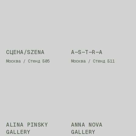
СЦЕНА/SZENA
A—S—T—R—A
Москва / Стенд Б05
Москва / Стенд Б11
ALINA PINSKY
ANNA NOVA
GALLERY
GALLERY